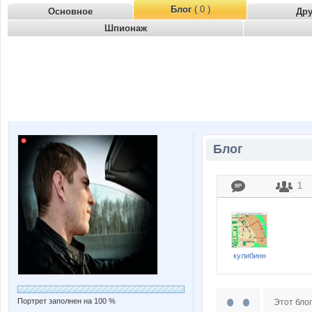
Блог
( 0 )
Основное
Др
Шпионаж
Блог
1
кулибинн
Портрет заполнен на 100 %
Этот блог